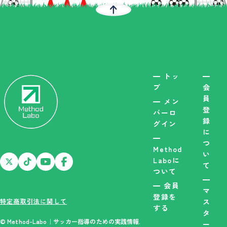
トッ
プ
会
員
メン
登
バーロ
録
グイン
に
つ
Method
い
Laboに
て
ついて
会員
マ
登録を
特定商取引法に関して
ス
する
タ
© Method-Labo｜サッカー指導のための実践情報.
ー