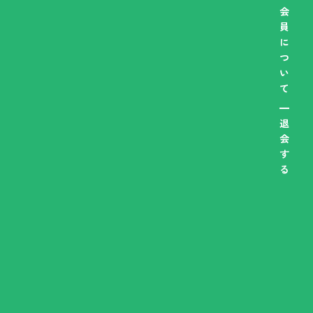
会
員
に
つ
い
て
退
会
す
る