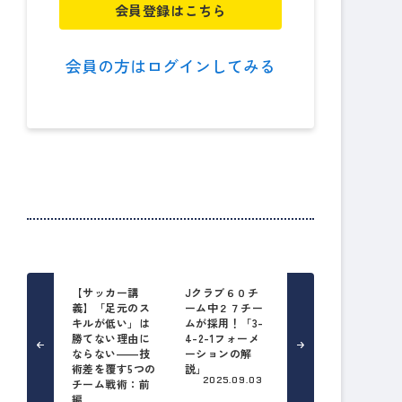
会員登録はこちら
会員の方はログインしてみる
【サッカー講
Jクラブ６０チ
義】「足元のス
ーム中２７チー
キルが低い」は
ムが採用！「3-
勝てない理由に
4-2-1フォーメ
ならない――技
ーションの解
術差を覆す5つの
説」
2025.09.03
チーム戦術：前
編