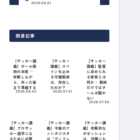
2025.09.01
関連記事
【サッカー講
【サッカー
【サッカー
義】ボール保
講義】スペ
講義】監督
持の本質 ─
インを止め
に求められ
攻撃しなが
る守備戦術
る資質とは
ら、失った後
は、存在し
何か： 戦術
まで準備する
たのか？
だけではチ
2026.08.02
2026.07.31
ームは動か
ない
2026.07.30
【サッカー講
【サッカー講
【サッカー講
義】プロサッ
義】今後のフ
義】攻撃的な
カー選手にな
ァンタジスタ
ポゼッション
るために必要
は「ディフェ
は、守備にも