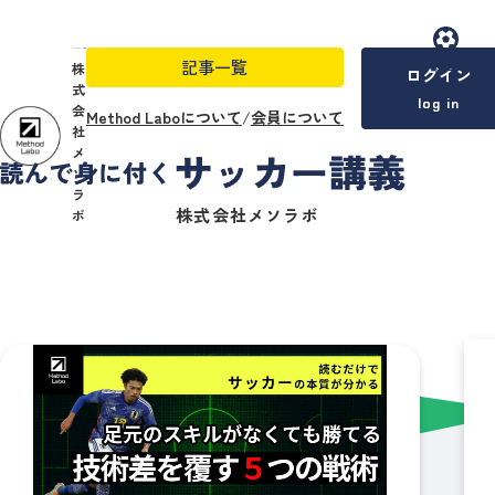
記事一覧
menu
株
ログイン
式
log in
会
Method Laboについて
/
会員について
社
メ
ソ
ラ
株式会社メソラボ
ボ