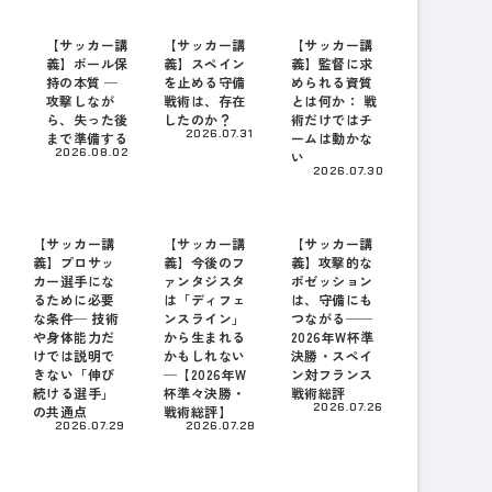
【サッカー講
【サッカー講
【サッカー講
義】ボール保
義】スペイン
義】監督に求
持の本質 ─
を止める守備
められる資質
攻撃しなが
戦術は、存在
とは何か： 戦
ら、失った後
したのか？
術だけではチ
2026.07.31
まで準備する
ームは動かな
2026.08.02
い
2026.07.30
【サッカー講
【サッカー講
【サッカー講
義】プロサッ
義】今後のフ
義】攻撃的な
カー選手にな
ァンタジスタ
ポゼッション
るために必要
は「ディフェ
は、守備にも
な条件─ 技術
ンスライン」
つながる──
や身体能力だ
から生まれる
2026年W杯準
けでは説明で
かもしれない
決勝・スペイ
きない「伸び
─【2026年W
ン対フランス
続ける選手」
杯準々決勝・
戦術総評
2026.07.26
の共通点
戦術総評】
2026.07.29
2026.07.28