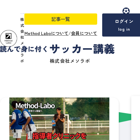
記事一覧
menu
株
ログイン
式
log in
会
Method Laboについて
/
会員について
社
メ
ソ
ラ
株式会社メソラボ
ボ