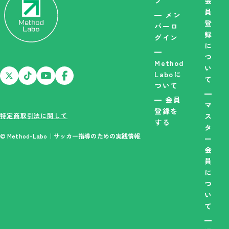
プ
会
員
メン
登
バーロ
録
グイン
に
つ
Method
い
Laboに
て
ついて
会員
マ
登録を
特定商取引法に関して
ス
する
タ
© Method-Labo｜サッカー指導のための実践情報.
ー
会
員
に
つ
い
て