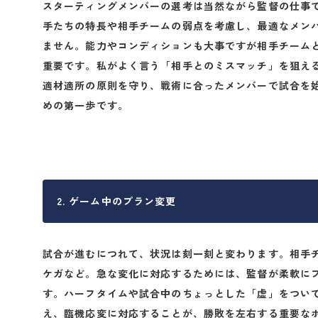
スターティングメンバーの選考は当然ながら監督の仕事
手たちの特長や相手チームの弱点を考慮し、最適なメン
ません。能力やコンディションも大事ですが相手チーム
重要です。私がよく言う「相手とのミスマッチ」を狙え
適材適所の原則を守り、戦術に合ったメンバーで試合を
めの第一歩です。
2. ゲーム中のプラン変更
試合が進むにつれて、状況は刻一刻と変わります。相手
ケガなど。急な変化に対応するためには、監督が柔軟に
す。ハーフタイムや試合中のちょっとした「虚」をつい
え、臨機応変に対応することが、勝敗を左右する重要な