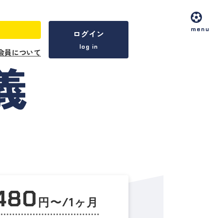
menu
ログイン
log in
会員について
,480
円〜/1ヶ月