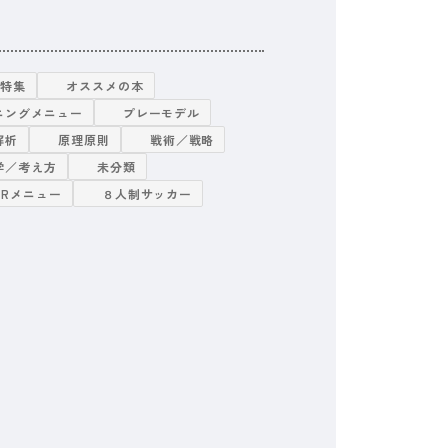
グ特集
オススメの本
ニングメニュー
プレーモデル
解析
原理原則
戦術／戦略
学／考え方
未分類
TRメニュー
８人制サッカー