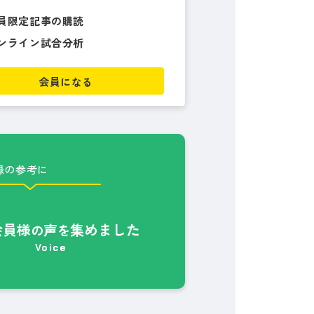
員限定記事の購読
ンライン試合分析
会員になる
録の参考に
会員様
声
集めました
の
を
Voice