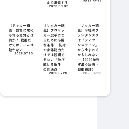
2026.07.31
まで準備する
2026.08.02
【サッカー講
【サッカー講
【サッカー講
義】監督に求め
義】プロサッ
義】今後のフ
られる資質とは
カー選手にな
ァンタジスタ
何か： 戦術だ
るために必要
は「ディフェ
けではチームは
な条件─ 技術
ンスライン」
動かない
や身体能力だ
から生まれる
2026.07.30
けでは説明で
かもしれない
きない「伸び
─【2026年W
続ける選手」
杯準々決勝・
の共通点
戦術総評】
2026.07.29
2026.07.28