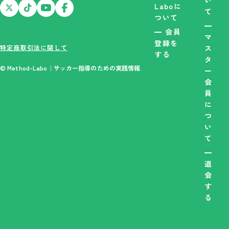
Laboに
て
ついて
会員
マ
登録を
特定商取引法に関して
ス
する
タ
© Method-Labo｜サッカー指導のための実践情報.
ー
会
員
に
つ
い
て
退
会
す
る