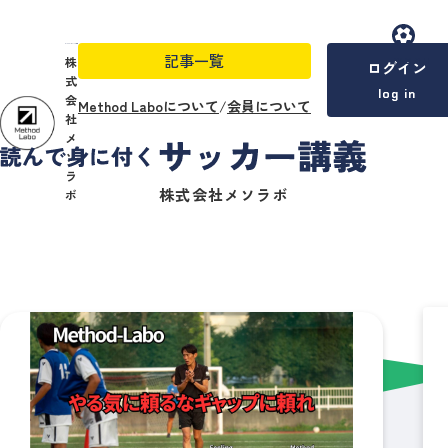
記事一覧
menu
株
ログイン
式
log in
会
Method Laboについて
/
会員について
社
メ
ソ
ラ
株式会社メソラボ
ボ