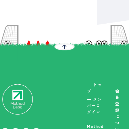
トッ
プ
会
員
メン
登
バーロ
録
グイン
に
つ
Method
い