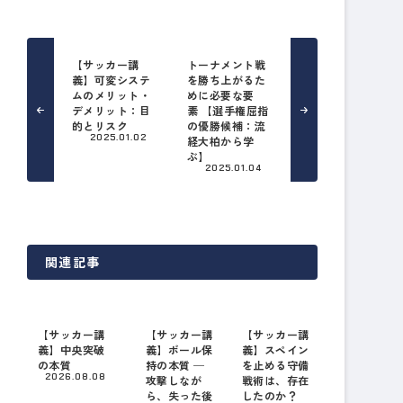
【サッカー講
トーナメント戦
義】可変システ
を勝ち上がるた
ムのメリット・
めに必要な要
デメリット：目
素 【選手権屈指
的とリスク
の優勝候補：流
2025.01.02
経大柏から学
ぶ】
2025.01.04
関連記事
【サッカー講
【サッカー講
【サッカー講
義】中央突破
義】ボール保
義】スペイン
の本質
持の本質 ─
を止める守備
2026.08.08
攻撃しなが
戦術は、存在
ら、失った後
したのか？