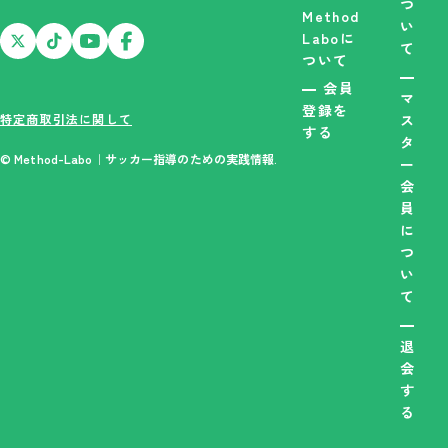
つ
Method
い
Laboに
て
ついて
会員
マ
登録を
特定商取引法に関して
ス
する
タ
© Method-Labo｜サッカー指導のための実践情報.
ー
会
員
に
つ
い
て
退
会
す
る