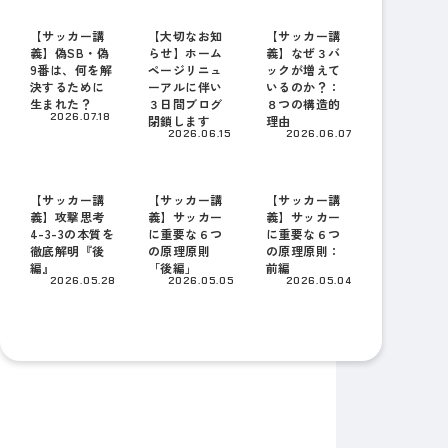
【サッカー講
【大切なお知
【サッカー講
義】偽SB・偽
らせ】ホーム
義】なぜ３バ
9番は、何を解
ページリニュ
ックが増えて
決するために
ーアルに伴い
いるのか？：
生まれた？
３日間ブログ
８つの構造的
2026.07.18
閉鎖します
理由
2026.06.15
2026.06.07
【サッカー講
【サッカー講
【サッカー講
義】攻撃思考
義】サッカー
義】サッカー
4-3-3の本質を
に重要な６つ
に重要な６つ
徹底解明『後
の原理原則
の原理原則：
編』
「後編」
前編
2026.05.28
2026.05.05
2026.05.04