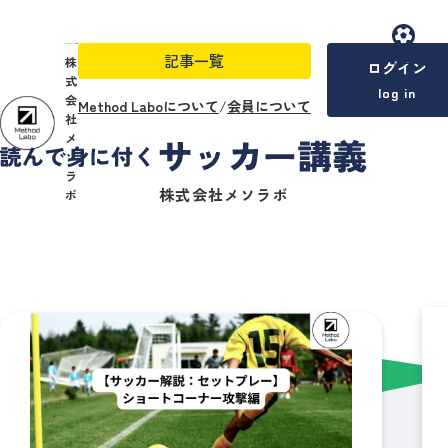
記事一覧
menu
株
ログイン
式
log in
会
Method Laboについて
/
会員について
社
メ
ソ
ラ
株式会社メソラボ
ボ