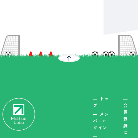
トッ
プ
会
員
メン
登
バーロ
録
グイン
に