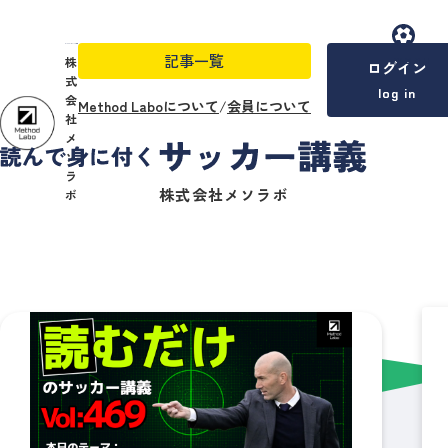
記事一覧
menu
株
ログイン
式
log in
会
Method Laboについて
/
会員について
社
メ
ソ
ラ
株式会社メソラボ
ボ