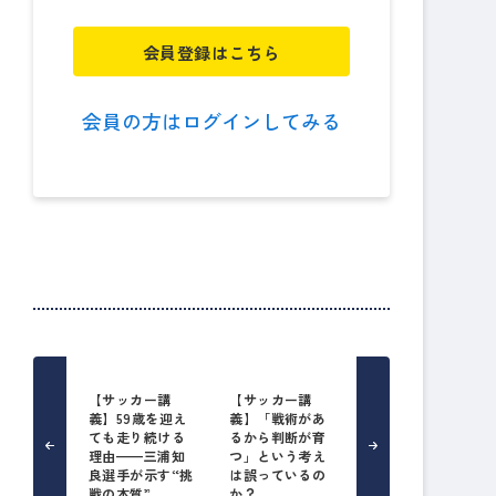
会員登録はこちら
会員の方はログインしてみる
【サッカー講
【サッカー講
義】59歳を迎え
義】「戦術があ
ても走り続ける
るから判断が育
理由——三浦知
つ」という考え
良選手が示す“挑
は誤っているの
戦の本質”
か？