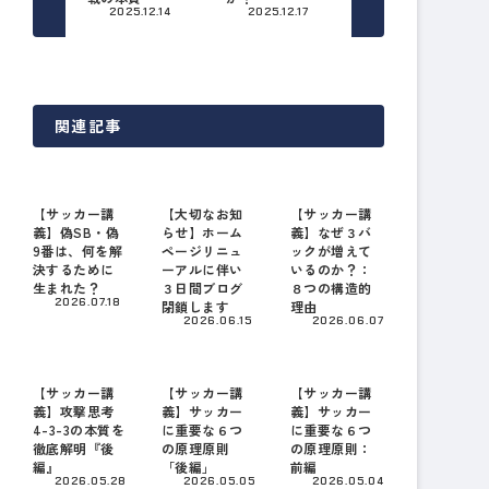
2025.12.14
2025.12.17
関連記事
【サッカー講
【大切なお知
【サッカー講
義】偽SB・偽
らせ】ホーム
義】なぜ３バ
9番は、何を解
ページリニュ
ックが増えて
決するために
ーアルに伴い
いるのか？：
生まれた？
３日間ブログ
８つの構造的
2026.07.18
閉鎖します
理由
2026.06.15
2026.06.07
【サッカー講
【サッカー講
【サッカー講
義】攻撃思考
義】サッカー
義】サッカー
4-3-3の本質を
に重要な６つ
に重要な６つ
徹底解明『後
の原理原則
の原理原則：
編』
「後編」
前編
2026.05.28
2026.05.05
2026.05.04