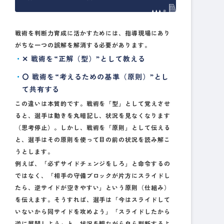
戦術を判断力育成に活かすためには、指導現場にあり
がちな一つの誤解を解消する必要があります。
✕ 戦術を“正解（型）”として教える
〇 戦術を“考えるための基準（原則）”とし
て共有する
この違いは本質的です。戦術を「型」として覚えさせ
ると、選手は動きを丸暗記し、状況を見なくなります
（思考停止）。しかし、戦術を「原則」として伝える
と、選手はその原則を使って目の前の状況を読み解こ
うとします。
例えば、「必ずサイドチェンジをしろ」と命令するの
ではなく、「相手の守備ブロックが片方にスライドし
たら、逆サイドが空きやすい」という原則（仕組み）
を伝えます。そうすれば、選手は「今はスライドして
いないから同サイドを攻めよう」「スライドしたから
逆に展開しよう」と、状況を観ながら自ら判断するよ