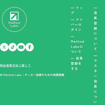
トッ
プ
会
員
メン
登
バーロ
録
グイン
に
つ
Method
い
Laboに
て
ついて
会員
マ
登録を
特定商取引法に関して
ス
する
タ
© Method-Labo｜サッカー指導のための実践情報.
ー
会
員
に
つ
い