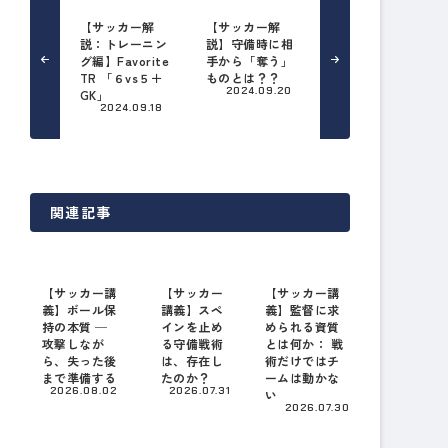
【サッカー解
【サッカー解
説：トレーニン
説】守備時に相
グ編】Favorite
手から「奪う」
TR 「６vs５＋
ものとは？？
2024.09.20
GK」
2024.09.18
関連記事
【サッカー講
【サッカー
【サッカー講
義】ボール保
講義】スペ
義】監督に求
持の本質 ─
インを止め
められる資質
攻撃しなが
る守備戦術
とは何か： 戦
ら、失った後
は、存在し
術だけではチ
まで準備する
たのか？
ームは動かな
2026.08.02
2026.07.31
い
2026.07.30