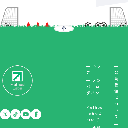
トッ
プ
会
員
メン
登
バーロ
録
グイン
に
つ
Method
い
Laboに
て
ついて
会員