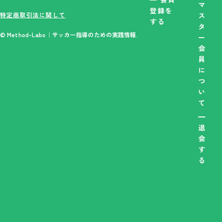
マ
登録を
特定商取引法に関して
ス
する
タ
© Method-Labo｜サッカー指導のための実践情報.
ー
会
員
に
つ
い
て
退
会
す
る