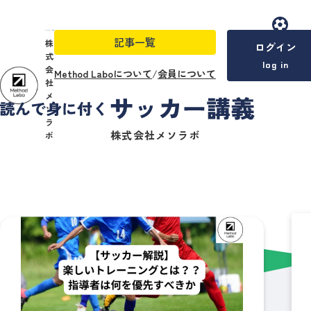
記事一覧
menu
株
ログイン
式
log in
会
Method Laboについて
/
会員について
社
メ
ソ
ラ
株式会社メソラボ
ボ