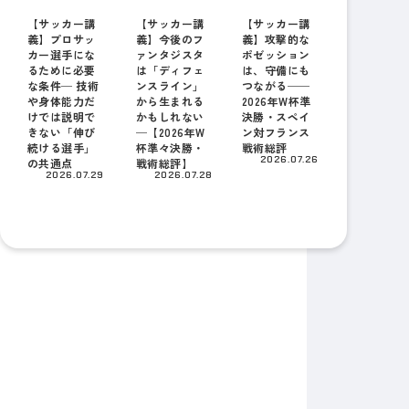
【サッカー講
【サッカー講
【サッカー講
義】プロサッ
義】今後のフ
義】攻撃的な
カー選手にな
ァンタジスタ
ポゼッション
るために必要
は「ディフェ
は、守備にも
な条件─ 技術
ンスライン」
つながる──
や身体能力だ
から生まれる
2026年W杯準
けでは説明で
かもしれない
決勝・スペイ
きない「伸び
─【2026年W
ン対フランス
続ける選手」
杯準々決勝・
戦術総評
2026.07.26
の共通点
戦術総評】
2026.07.29
2026.07.28