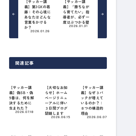
【サッカー講
【サッカー講
義】第3GKの葛
義】「勝ちなが
藤：その心境に
ら育てたい」指
あなたはどんな
導者が、必ず一
言葉をかける
度はぶつかる壁
2026.01.31
か？
2026.01.26
関連記事
【サッカー講
【大切なお知
【サッカー講
義】偽SB・偽
らせ】ホーム
義】なぜ３バ
9番は、何を解
ページリニュ
ックが増えて
決するために
ーアルに伴い
いるのか？：
生まれた？
３日間ブログ
８つの構造的
2026.07.18
閉鎖します
理由
2026.06.15
2026.06.07