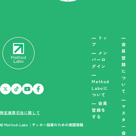
トッ
プ
会
員
メン
登
バーロ
録
グイン
に
つ
Method
い
Laboに
て
ついて
会員
マ
登録を
特定商取引法に関して
ス
する
タ
© Method-Labo｜サッカー指導のための実践情報.
ー
会