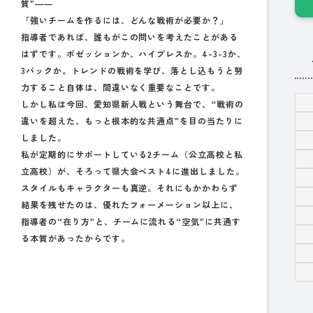
質”――
「強いチームを作るには、どんな戦術が必要か？」
指導者であれば、誰もがこの問いを考えたことがある
はずです。ポゼッションか、ハイプレスか。4-3-3か、
3バックか。トレンドの戦術を学び、落とし込もうと努
力すること自体は、間違いなく重要なことです。
しかし私は今回、愛知県新人戦という舞台で、
“戦術の
違いを超えた、もっと根本的な共通点”
を目の当たりに
しました。
私が定期的にサポートしている2チーム（公立高校と私
立高校）が、そろって県大会ベスト4に進出しました。
スタイルもキャラクターも真逆。それにもかかわらず
結果を残せたのは、優れたフォーメーション以上に、
指導者の“在り方”と、チームに流れる“空気”
に共通す
る本質があったからです。