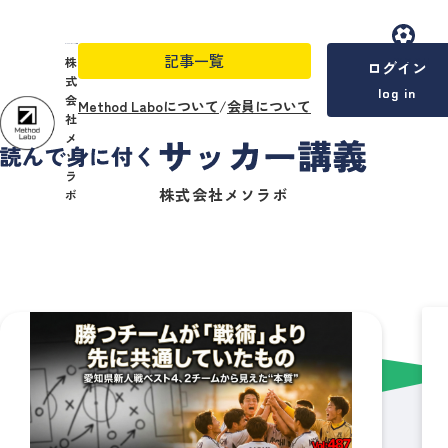
記事一覧
menu
株
ログイン
式
log in
会
Method Laboについて
/
会員について
社
メ
ソ
ラ
株式会社メソラボ
ボ