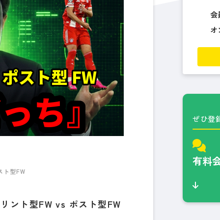
会
オ
ぜひ登
有料
スト型FW
ント型FW vs ポスト型FW