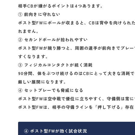
相手CBが嫌がるポイントは4つあります。
① 前向きに守れない
ポスト型FWにボールが収まると、CBは背中を向けられ
れません。
② セカンドボールが拾われやすい
ポスト型FWが競り勝つと、周囲の選手が前向きでプレ
すくなります。
③ フィジカルコンタクトが続く消耗
90分間、体をぶつけ続けるのはCBにとって大きな消耗
厳しい展開になります。
④ セットプレーでも脅威になる
ポスト型FWは空中戦で優位に立ちやすく、守備側は常に
ポスト型FWは、相手の守備ラインを
「押し下げる」
存在
④ ポスト型FWが効く試合状況