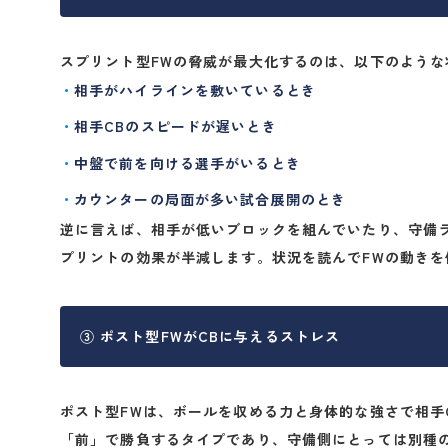
スプリント型FWの脅威が最大化するのは、以下のような
相手がハイラインを敷いているとき
相手CBのスピードが遅いとき
中盤で前を向ける選手がいるとき
カウンターの局面が多い試合展開のとき
逆に言えば、相手が低いブロックを組んでいたり、守備
プリントの効果が半減します。
状況を読んでFWの動き
③ ポスト型FWがCBに与えるストレス
ポスト型FWは、
ボールを収める力と身体的な強さ
で相手
「前」で勝負するタイプであり、守備側にとっては別種