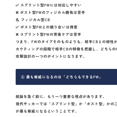
✅ スプリント型FWには対応しやすい
❌ ポスト型FWのフィジカル勝負は苦手
💪 フィジカル型CB
✅ ポスト型FWとの競り合いは得意
❌ スプリント型FWの背後ケアは苦手
つまり、
FWのタイプそのものよりも、相手CBとの相性
カウティングの段階で相手CBの特徴を把握し、どちらの
攻撃設計の一つのポイントになります。
⑥ 最も脅威になるのは「どちらもできるFW」
結論を急ぐ前に、もう一つ重要な視点があります。
現代サッカーでは「スプリント型」か「ポスト型」かの
が最も脅威になる
ということです。