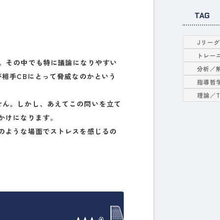
TAG
Jリー
トレー
す。その中でも特に議論になりやすい
分析／
が相手CBにとって脅威なのか
という
指導哲
理論／
せん。しかし、あえてこの問いを立て
かけ
になります。
のような場面でストレスを感じるの