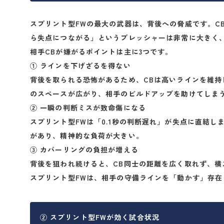
スプリント型FWの最大の武器は、
背後への脅威
です。C
ら失点につながる」というプレッシャーは非常に大きく
相手CBが嫌がるポイントは主に3つです。
① ラインを下げざるを得ない
背後を取られる恐怖があるため、CBは高いラインを維持
のスペースが広がり、相手のビルドアップを助けてしま
② 一瞬の判断ミスが致命傷になる
スプリント型FWは「0.1秒の判断遅れ」が失点に直結し
があり、精神的な負荷が大きい。
③ カバーリングの負担が増える
背後を狙われ続けると、CB同士の距離を広く取れず、横
スプリント型FWは、相手の守備ラインを
「動かす」
存在
② スプリント型FWが効く試合状況