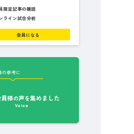
員限定記事の購読
ンライン試合分析
会員になる
録の参考に
会員様
声
集めました
の
を
Voice