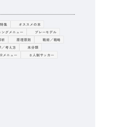
グ特集
オススメの本
ニングメニュー
プレーモデル
解析
原理原則
戦術／戦略
学／考え方
未分類
TRメニュー
８人制サッカー