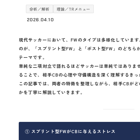
分析／解析
理論／TRメニュー
2026.04.10
現代サッカーにおいて、FWのタイプは多様化していま
のが、
「スプリント型FW」と「ポスト型FW」のどちら
テーマです。
単純な二項対立で語れるほどサッカーは単純ではありま
ることで、
相手CBの心理や守備構造を深く理解するきっ
この記事では、両者の特徴を整理しながら、相手CBがど
かを丁寧に解説していきます。
① スプリント型FWがCBに与えるストレス