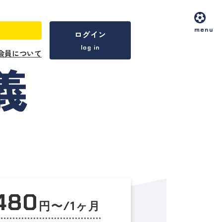
menu
ログイン
log in
会員について
,480
円〜/1ヶ月