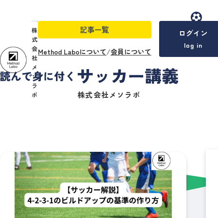
記事一覧
menu
株
ログイン
式
log in
会
Method Laboについて
/
会員について
社
メ
ソ
ラ
株式会社メソラボ
ボ