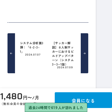
システム分析第3
【サッカー解
弾：「4-2-3-
説】８人制サッ
1」
カーにおけるビ
2024.07.07
ルドアップパタ
ーン（システム
3−3−1版）
2024.07.09
1,480
関連記事
円〜/月
会員になる
（無料会員の登録が必須）
619
過去24時間で
人が訪れました