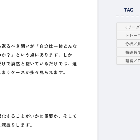
TAG
Jリー
トレー
分析／
ち返るべき問いが「自分は一体どんな
指導哲
のか？」という点にあります。しか
理論／
だけで漠然と抱いているだけでは、選
しまうケースが多々見られます。
語化すること
がいかに重要か、そして
を深掘りします。