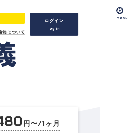
menu
ログイン
log in
会員について
,480
円〜/1ヶ月