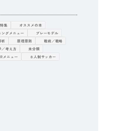
グ特集
オススメの本
ニングメニュー
プレーモデル
解析
原理原則
戦術／戦略
学／考え方
未分類
TRメニュー
８人制サッカー