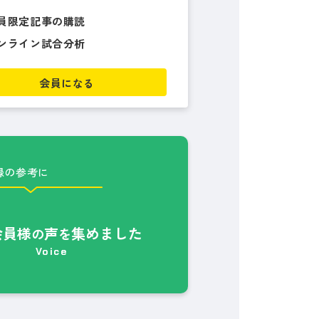
員限定記事の購読
ンライン試合分析
会員になる
録の参考に
会員様
声
集めました
の
を
Voice