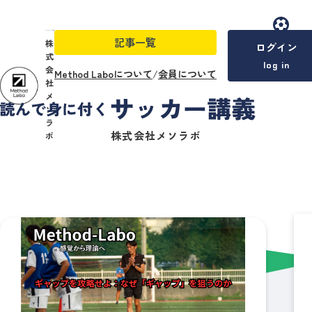
記事一覧
menu
株
ログイン
式
log in
会
Method Laboについて
/
会員について
社
メ
ソ
ラ
株式会社メソラボ
ボ