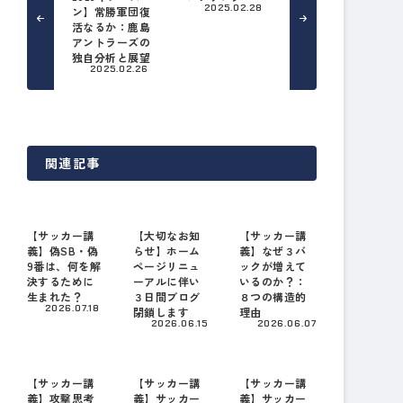
2025.02.28
ン】常勝軍団復
活なるか：鹿島
アントラーズの
独自分析と展望
2025.02.26
関連記事
【サッカー講
【大切なお知
【サッカー講
義】偽SB・偽
らせ】ホーム
義】なぜ３バ
9番は、何を解
ページリニュ
ックが増えて
決するために
ーアルに伴い
いるのか？：
生まれた？
３日間ブログ
８つの構造的
2026.07.18
閉鎖します
理由
2026.06.15
2026.06.07
【サッカー講
【サッカー講
【サッカー講
義】攻撃思考
義】サッカー
義】サッカー