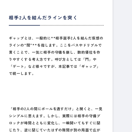
相手2人を結んだラインを突く
ギャップとは、一般的に**相手選手2人を結んだ仮想の
ラインの“間”**を指します。ここをパスやドリブルで
貫くことで、一気に相手の守備を崩し、数的優位を作
りやすくする考え方です。呼び方としては「門」や
「ゲート」など様々ですが、本記事では「ギャップ」
で統一します。
「相手の2人の間にボールを通すだけ」と聞くと、一見
シンプルに思えます。しかし、実際には
相手の守備ブ
ロックが時間とともに変化
し、一瞬開いてもすぐに閉
じたり、逆に閉じていたはずの隙間が別の局面で広が