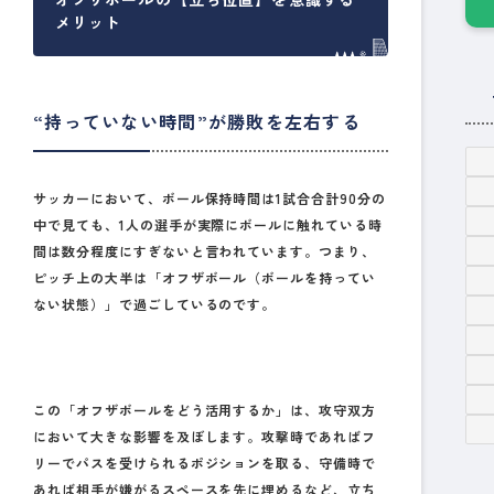
メリット
“持っていない時間”が勝敗を左右する
サッカーにおいて、ボール保持時間は1試合合計90分の
中で見ても、
1人の選手が実際にボールに触れている時
間は数分程度
にすぎないと言われています。つまり、
ピッチ上の大半は「オフザボール（ボールを持ってい
ない状態）」で過ごしているのです。
この「オフザボールをどう活用するか」は、攻守双方
において大きな影響を及ぼします。攻撃時であれば
フ
リーでパスを受けられるポジションを取る
、守備時で
あれば
相手が嫌がるスペースを先に埋める
など、立ち