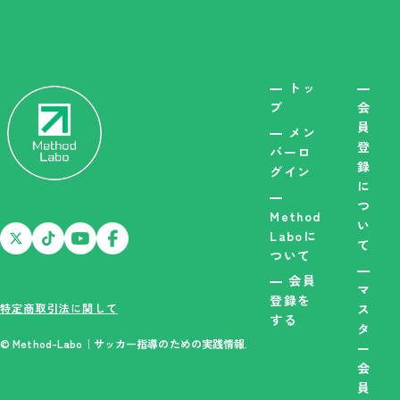
トッ
プ
会
員
メン
登
バーロ
録
グイン
に
つ
Method
い
Laboに
て
ついて
会員
マ
登録を
特定商取引法に関して
ス
する
タ
© Method-Labo｜サッカー指導のための実践情報.
ー
会
員