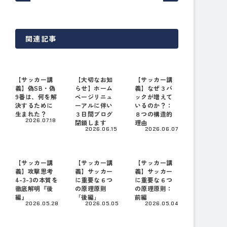
関連記事
【サッカー講
【大切なお知
【サッカー講
義】偽SB・偽
らせ】ホーム
義】なぜ３バ
9番は、何を解
ページリニュ
ックが増えて
決するために
ーアルに伴い
いるのか？：
生まれた？
３日間ブログ
８つの構造的
2026.07.18
閉鎖します
理由
2026.06.15
2026.06.07
【サッカー講
【サッカー講
【サッカー講
義】攻撃思考
義】サッカー
義】サッカー
4-3-3の本質を
に重要な６つ
に重要な６つ
徹底解明『後
の原理原則
の原理原則：
編』
「後編」
前編
2026.05.28
2026.05.05
2026.05.04