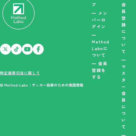
プ
会
員
メン
登
バーロ
録
グイン
に
つ
Method
い
Laboに
て
ついて
会員
マ
登録を
特定商取引法に関して
ス
する
タ
© Method-Labo｜サッカー指導のための実践情報.
ー
会
員
に
つ
い
て