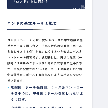
「ロンド」とは何か？
ロンドの基本ルールと概要
ロンド（Rondo）とは、狭いスペースの中で複数の選
手がボールを回し合い、それを数名の守備側（ボール
を奪おうとする側）が奪いにくるという形式のパス＆
コントロール練習です。典型的には、円状に配置（一
般的には四角のグリッド内）された攻撃側の選手たち
が、中央に配置された1～2名（もしくは数名）の守備
側の選手からボールを奪われないようにパスをつない
でいきます。
攻撃側（ボール保持側）
：パス＆コントロー
ルを中心に、守備側にボールを奪われないよ
うに回す。
守備側
：パスコースを予測しプレッシャーを