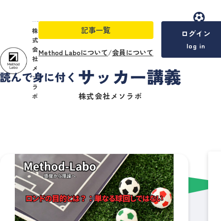
記事一覧
menu
株
ログイン
式
log in
会
Method Laboについて
/
会員について
社
メ
ソ
ラ
株式会社メソラボ
ボ