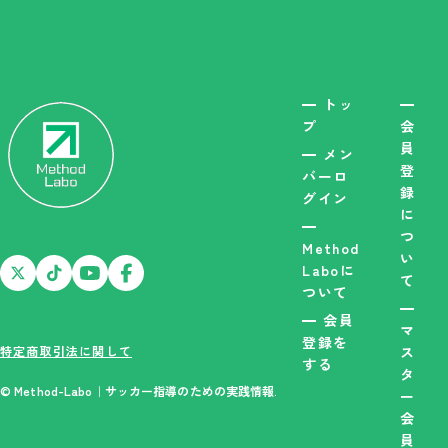
トッ
プ
会
員
メン
登
バーロ
録
グイン
に
つ
Method
い
Laboに
て
ついて
会員
マ
登録を
特定商取引法に関して
ス
する
タ
© Method-Labo｜サッカー指導のための実践情報.
ー
会
員