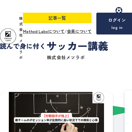
記事一覧
menu
株
ログイン
式
log in
会
Method Laboについて
/
会員について
社
メ
ソ
ラ
株式会社メソラボ
ボ