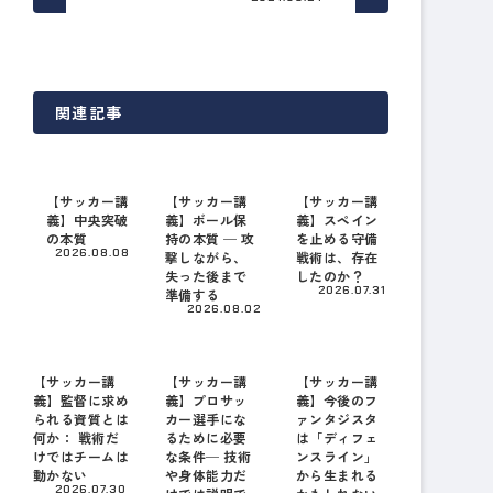
関連記事
【サッカー講
【サッカー講
【サッカー講
義】中央突破
義】ボール保
義】スペイン
の本質
持の本質 ─ 攻
を止める守備
2026.08.08
撃しながら、
戦術は、存在
失った後まで
したのか？
2026.07.31
準備する
2026.08.02
【サッカー講
【サッカー講
【サッカー講
義】監督に求め
義】プロサッ
義】今後のフ
られる資質とは
カー選手にな
ァンタジスタ
何か： 戦術だ
るために必要
は「ディフェ
けではチームは
な条件─ 技術
ンスライン」
動かない
や身体能力だ
から生まれる
2026.07.30