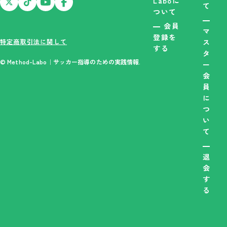
Laboに
て
ついて
会員
マ
登録を
特定商取引法に関して
ス
する
タ
© Method-Labo｜サッカー指導のための実践情報.
ー
会
員
に
つ
い
て
退
会
す
る