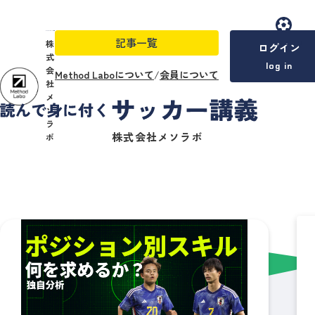
記事一覧
menu
株
ログイン
式
log in
会
Method Laboについて
/
会員について
社
メ
ソ
ラ
株式会社メソラボ
ボ