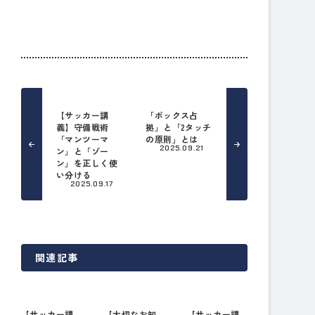
【サッカー講
「ボックス占
義】守備戦術
拠」と「2タッチ
「マンツーマ
の原則」とは
2025.09.21
ン」と「ゾー
ン」を正しく使
い分ける
2025.09.17
関連記事
【サッカー講
【大切なお知
【サッカー講