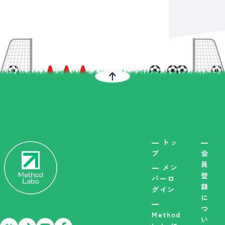
トッ
プ
会
員
メン
登
バーロ
録
グイン
に
つ
Method
い