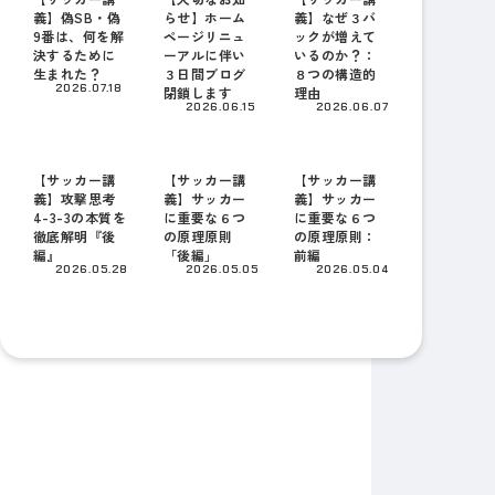
義】偽SB・偽
らせ】ホーム
義】なぜ３バ
9番は、何を解
ページリニュ
ックが増えて
決するために
ーアルに伴い
いるのか？：
生まれた？
３日間ブログ
８つの構造的
2026.07.18
閉鎖します
理由
2026.06.15
2026.06.07
【サッカー講
【サッカー講
【サッカー講
義】攻撃思考
義】サッカー
義】サッカー
4-3-3の本質を
に重要な６つ
に重要な６つ
徹底解明『後
の原理原則
の原理原則：
編』
「後編」
前編
2026.05.28
2026.05.05
2026.05.04