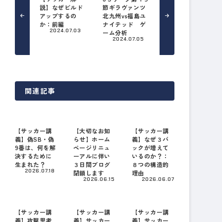
説】なぜビルド
節ギラヴァンツ
アップするの
北九州vs福島ユ
か：前編
ナイテッド ゲ
2024.07.03
ーム分析
2024.07.05
関連記事
【サッカー講
【大切なお知
【サッカー講
義】偽SB・偽
らせ】ホーム
義】なぜ３バ
9番は、何を解
ページリニュ
ックが増えて
決するために
ーアルに伴い
いるのか？：
生まれた？
３日間ブログ
８つの構造的
2026.07.18
閉鎖します
理由
2026.06.15
2026.06.07
【サッカー講
【サッカー講
【サッカー講
義】攻撃思考
義】サッカー
義】サッカー