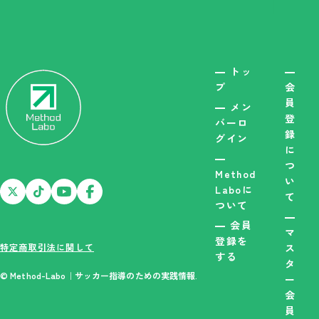
トッ
プ
会
員
メン
登
バーロ
録
グイン
に
つ
Method
い
Laboに
て
ついて
会員
マ
登録を
特定商取引法に関して
ス
する
タ
© Method-Labo｜サッカー指導のための実践情報.
ー
会
員