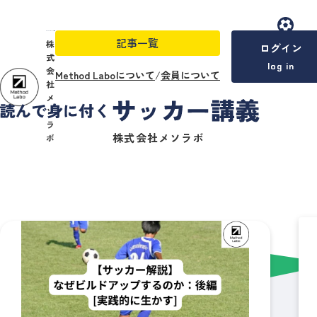
記事一覧
menu
株
ログイン
式
log in
会
Method Laboについて
/
会員について
社
メ
ソ
ラ
株式会社メソラボ
ボ