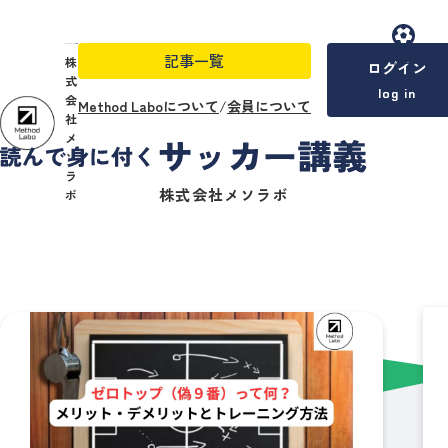
記事一覧
menu
株
ログイン
式
log in
会
Method Laboについて
/
会員について
社
メ
ソ
ラ
株式会社メソラボ
ボ