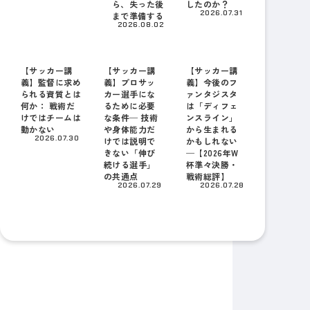
ら、失った後
したのか？
2026.07.31
まで準備する
2026.08.02
【サッカー講
【サッカー講
【サッカー講
義】監督に求め
義】プロサッ
義】今後のフ
られる資質とは
カー選手にな
ァンタジスタ
何か： 戦術だ
るために必要
は「ディフェ
けではチームは
な条件─ 技術
ンスライン」
動かない
や身体能力だ
から生まれる
2026.07.30
けでは説明で
かもしれない
きない「伸び
─【2026年W
続ける選手」
杯準々決勝・
の共通点
戦術総評】
2026.07.29
2026.07.28