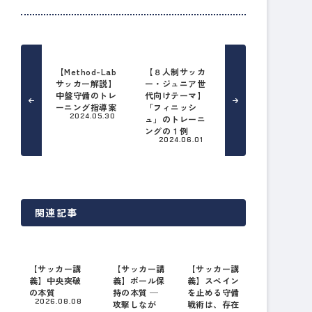
【Method-Lab
【８人制サッカ
サッカー解説】
ー・ジュニア世
中盤守備のトレ
代向けテーマ】
ーニング指導案
「フィニッシ
2024.05.30
ュ」のトレーニ
ングの１例
2024.06.01
関連記事
【サッカー講
【サッカー講
【サッカー講
義】中央突破
義】ボール保
義】スペイン
の本質
持の本質 ─
を止める守備
2026.08.08
攻撃しなが
戦術は、存在