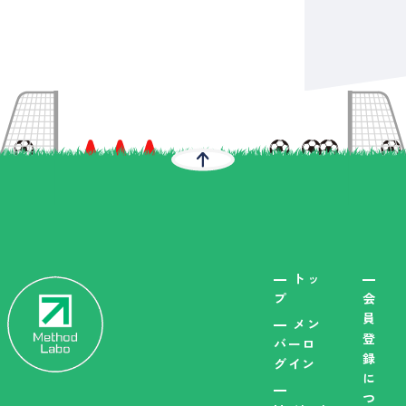
トッ
プ
会
員
メン
登
バーロ
録
グイン
に
つ