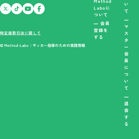
Method
い
Laboに
て
ついて
会員
マ
登録を
特定商取引法に関して
ス
する
タ
© Method-Labo｜サッカー指導のための実践情報.
ー
会
員
に
つ
い
て
退
会
す
る