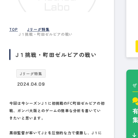
TOP
Jリーグ特集
J１挑戦・町田ゼルビアの戦い
J１挑戦・町田ゼルビアの戦い
Jリーグ特集
2024.04.09
ぜ
今回は今シーズンJ１に初挑戦のFC町田ゼルビアの初
戦、ガンバ大阪とのゲームの簡単な分析を書いてい
きたいと思います。
黒田監督が率いてJ２を圧倒的な力で優勝し、J１に