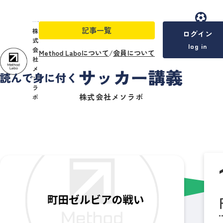
記事一覧
menu
株
ログイン
式
log in
会
Method Laboについて
/
会員について
社
メ
ソ
ラ
株式会社メソラボ
ボ