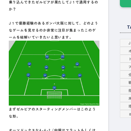
乗り込んできたゼルビアが果たしてJ１で通用するの
か？
J１で優勝経験のあるガンバ大阪に対して、どのよう
T
なゲームを見せるのか非常に注目が集まったこのゲ
ームを紐解いていきたいと思います。
まずゼルビアのスターティングメンバーはこのよう
な形。
オーソドックスな4-4-2（中盤はフラットもしくは