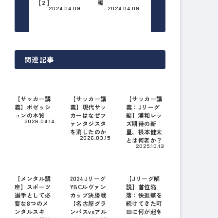
[２]
編
2024.04.09
2024.04.09
関連記事
【サッカー講
【サッカー講
【サッカー講
義】ポゼッシ
義】現代サッ
義：Jリーグ
ョンの本質
カーはなぜフ
編】浦和レッ
2026.04.14
ァンタジスタ
ズ期待の新
を消したのか
星、根本健太
2026.03.15
とは何者か？
2025.10.13
【メンタル講
2024Jリーグ
【Jリーグ解
座】スポーツ
YBCルヴァン
説】首位陥
選手として必
カップ決勝戦
落：快進撃を
要な8つのメ
【名古屋グラ
続けてきた町
ンタルスキ
ンパスvsアル
田に何が起き