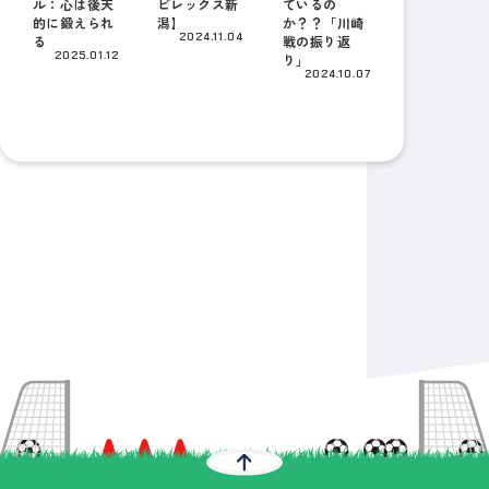
ル：心は後天
ビレックス新
ているの
的に鍛えられ
潟】
か？？「川崎
2024.11.04
る
戦の振り返
2025.01.12
り」
2024.10.07