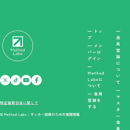
トッ
プ
会
員
メン
登
バーロ
録
グイン
に
つ
Method
い
Laboに
て
ついて
会員
マ
登録を
特定商取引法に関して
ス
する
タ
© Method-Labo｜サッカー指導のための実践情報.
ー
会
員