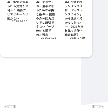
義】監督に求め
義】プロサッ
義】今後のフ
られる資質とは
カー選手にな
ァンタジスタ
何か： 戦術だ
るために必要
は「ディフェ
けではチームは
な条件─ 技術
ンスライン」
動かない
や身体能力だ
から生まれる
2026.07.30
けでは説明で
かもしれない
きない「伸び
─【2026年W
続ける選手」
杯準々決勝・
の共通点
戦術総評】
2026.07.29
2026.07.28