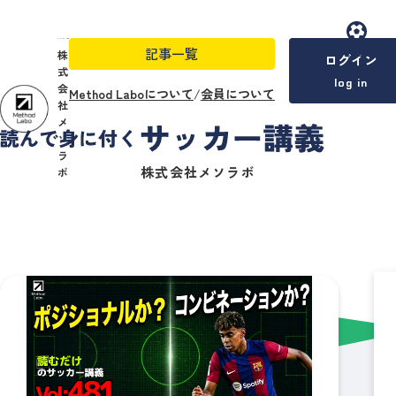
記事一覧
menu
株
ログイン
式
log in
会
Method Laboについて
/
会員について
社
メ
ソ
ラ
株式会社メソラボ
ボ