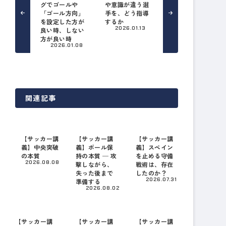
グでゴールや
や意識が違う選
「ゴール方向」
手を、どう指導
を設定した方が
するか
2026.01.13
良い時、しない
方が良い時
2026.01.08
関連記事
【サッカー講
【サッカー講
【サッカー講
義】中央突破
義】ボール保
義】スペイン
の本質
持の本質 ─ 攻
を止める守備
2026.08.08
撃しながら、
戦術は、存在
失った後まで
したのか？
2026.07.31
準備する
2026.08.02
【サッカー講
【サッカー講
【サッカー講