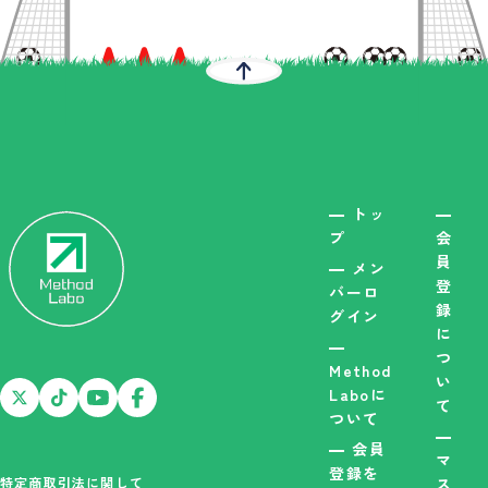
トッ
プ
会
員
メン
登
バーロ
録
グイン
に
つ
Method
い
Laboに
て
ついて
会員
マ
登録を
特定商取引法に関して
ス