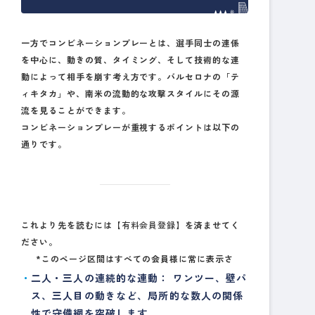
一方でコンビネーションプレーとは、選手同士の連係
を中心に、動きの質、タイミング、そして技術的な連
動によって相手を崩す考え方です。バルセロナの「テ
ィキタカ」や、南米の流動的な攻撃スタイルにその源
流を見ることができます。
コンビネーションプレーが重視するポイントは以下の
通りです。
これより先を読むには
【有料会員登録】
を済ませてく
ださい。
*このページ区間はすべての会員様に常に表示さ
二人・三人の連続的な連動：
ワンツー、壁パ
ス、三人目の動きなど、局所的な数人の関係
性で守備網を突破します。