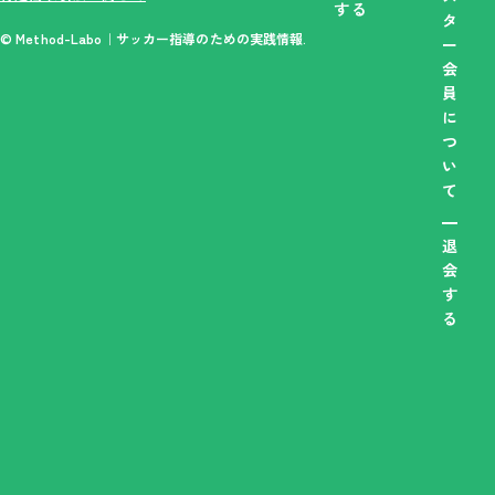
する
タ
© Method-Labo｜サッカー指導のための実践情報.
ー
会
員
に
つ
い
て
退
会
す
る