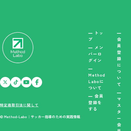
トッ
プ
会
員
メン
登
バーロ
録
グイン
に
つ
Method
い
Laboに
て
ついて
会員
マ
登録を
特定商取引法に関して
ス
する
タ
© Method-Labo｜サッカー指導のための実践情報.
ー
会