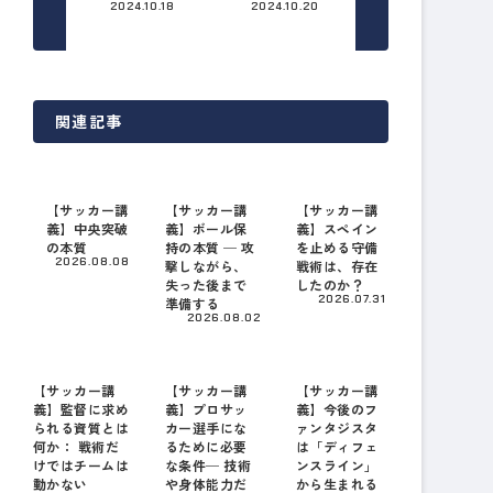
2024.10.18
2024.10.20
関連記事
【サッカー講
【サッカー講
【サッカー講
義】中央突破
義】ボール保
義】スペイン
の本質
持の本質 ─ 攻
を止める守備
2026.08.08
撃しながら、
戦術は、存在
失った後まで
したのか？
2026.07.31
準備する
2026.08.02
【サッカー講
【サッカー講
【サッカー講
義】監督に求め
義】プロサッ
義】今後のフ
られる資質とは
カー選手にな
ァンタジスタ
何か： 戦術だ
るために必要
は「ディフェ
けではチームは
な条件─ 技術
ンスライン」
動かない
や身体能力だ
から生まれる