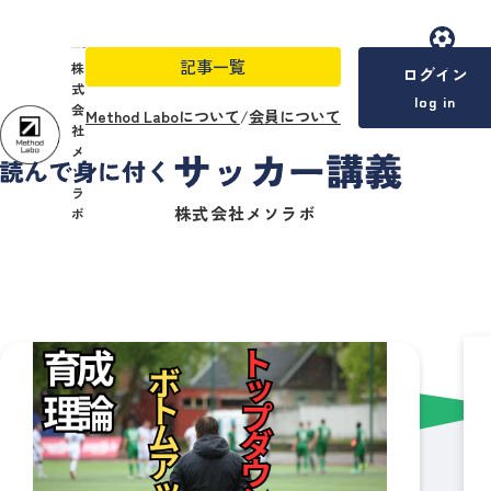
記事一覧
menu
株
ログイン
式
log in
会
Method Laboについて
/
会員について
社
メ
ソ
ラ
株式会社メソラボ
ボ