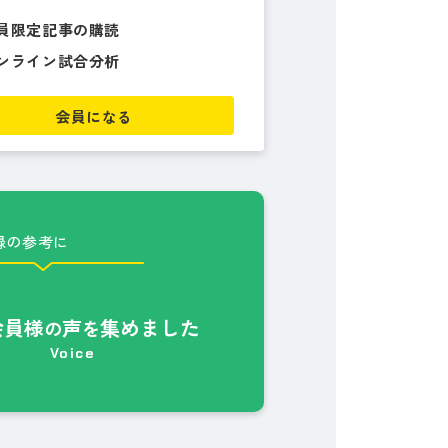
員限定記事の購読
ンライン試合分析
会員になる
録の参考に
会員様
声
集めました
の
を
Voice