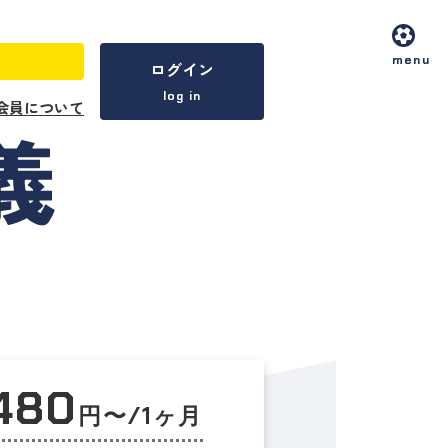
menu
ログイン
log in
会員について
,480
円〜/1ヶ月