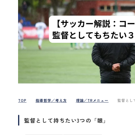
TOP
指導哲学／考え方
理論／TRメニュー
監督とし
監督として持ちたい3つの「眼」