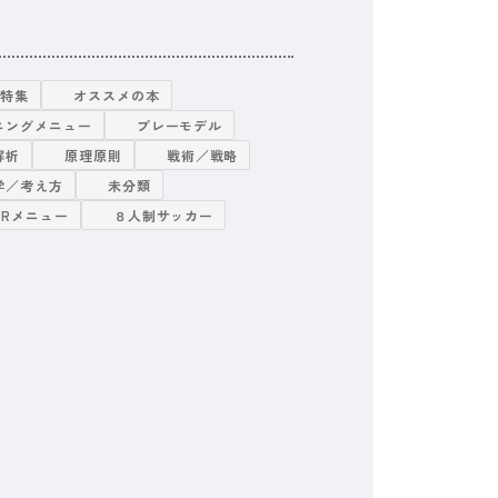
グ特集
オススメの本
ニングメニュー
プレーモデル
解析
原理原則
戦術／戦略
学／考え方
未分類
TRメニュー
８人制サッカー