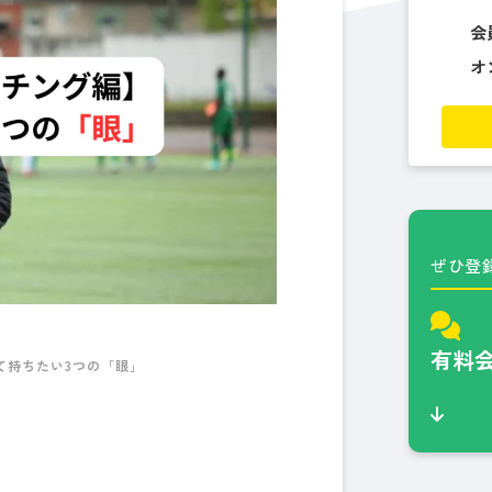
会
オ
ぜひ登
有料
て持ちたい3つの「眼」