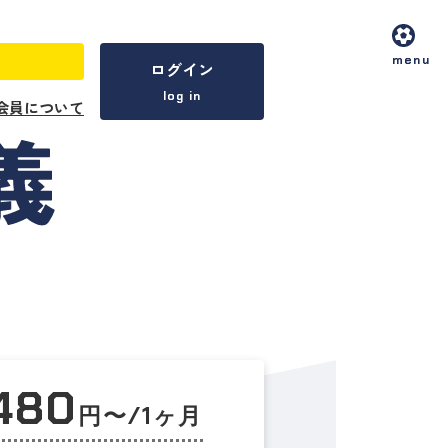
menu
ログイン
log in
会員について
,480
円〜/1ヶ月