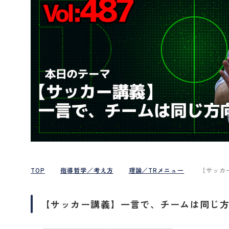
TOP
指導哲学／考え方
理論／TRメニュー
【サッカ
【サッカー講義】一言で、チームは同じ