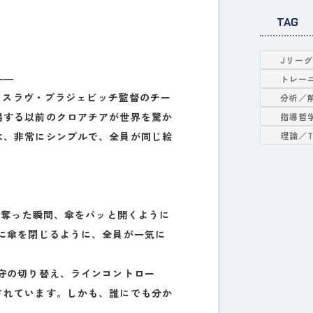
TAG
Jリー
――
トレー
ミロスラヴ・ブラジェビッチ監督のチー
分析／
場する以前のクロアチアが世界を驚か
指導哲
理論／
は、非常にシンプルで、全員が同じ絵
を奪った瞬間、傘をパッと開くように
に傘を閉じるように、全員が一気に
守の切り替え、ラインコントロー
されています。しかも、誰にでも分か