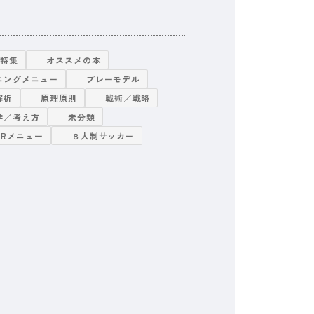
グ特集
オススメの本
ニングメニュー
プレーモデル
解析
原理原則
戦術／戦略
学／考え方
未分類
TRメニュー
８人制サッカー