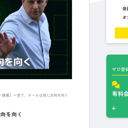
会
オ
ぜひ登
有料
ー講義】一言で、チームは同じ方向を向く
方向を向く