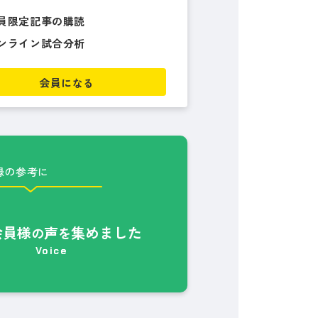
員限定記事の購読
ンライン試合分析
会員になる
録の参考に
会員様
声
集めました
の
を
Voice