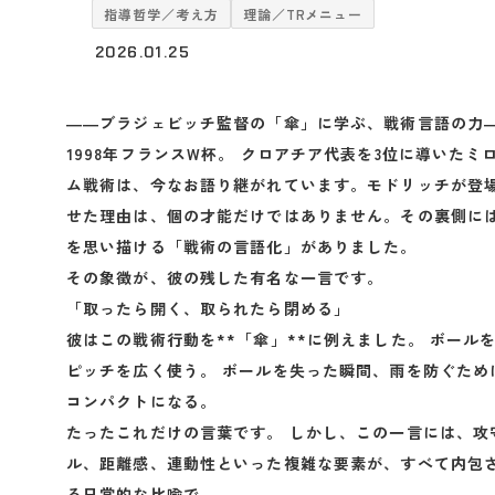
指導哲学／考え方
理論／TRメニュー
2026.01.25
――ブラジェビッチ監督の「傘」に学ぶ、戦術言語の力
1998年フランスW杯。 クロアチア代表を3位に導いた
ム戦術は、今なお語り継がれています。モドリッチが登
せた理由は、個の才能だけではありません。その裏側に
を思い描ける「戦術の言語化」がありました。
その象徴が、彼の残した有名な一言です。
「取ったら開く、取られたら閉める」
彼はこの戦術行動を**「傘」**に例えました。 ボール
ピッチを広く使う。 ボールを失った瞬間、雨を防ぐため
コンパクトになる。
たったこれだけの言葉です。 しかし、この一言には、攻
ル、距離感、連動性といった複雑な要素が、すべて内包
る日常的な比喩で。